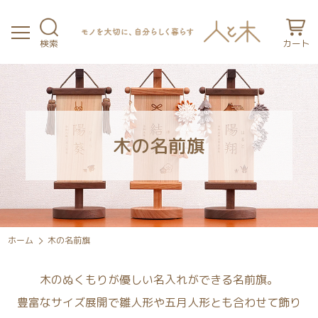
検索
カート
木の名前旗
ホーム
木の名前旗
木のぬくもりが優しい名入れができる名前旗。
豊富なサイズ展開で雛人形や五月人形とも合わせて飾り