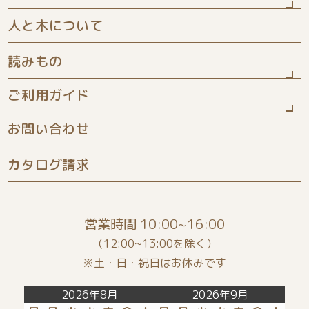
人と木について
ひな人形
読みもの
五月人形
ご利用ガイド
お知らせ
きせつ飾り
お問い合わせ
よくある質問
商品について
家具シリーズ
カタログ請求
配送について
お客様の声
木の名前旗
保証について
絵本コラム
命名書
営業時間 10:00~16:00
ギフトラッピング
ぬりえ
木のおもちゃ
（12:00~13:00を除く）
※土・日・祝日はお休みです
カラーサンプル
店長のたわごと
タペストリー
2026年8月
2026年9月