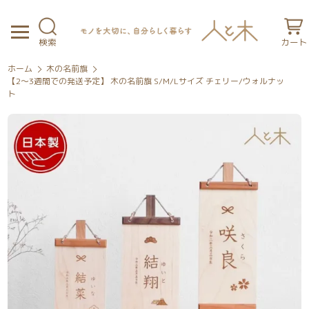
検索
カート
ホーム
木の名前旗
【2～3週間での発送予定】 木の名前旗 S/M/Lサイズ チェリー/ウォルナッ
ト