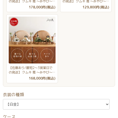
の発送】 クムキ 雅 ～みやび～
の発送】 クムキ 雅 ～みやび～
雛人形 コンパクト丸窓千本 【選
雛人形 組子灯火 【選べる購入特
129,800円(税込)
178,000円(税込)
べる購入特典対象商品】
典対象商品】
【在庫あり/最短2～3営業日で
の発送】 クムキ 雅 ～みやび～
雛人形 アンティークモダン 【選
168,000円(税込)
べる購入特典対象商品】
衣装の種類
ケース