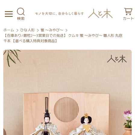
検索
カート
ホーム
ひな人形
雅 ～みやび～
【在庫あり/最短2～3営業日での発送】 クムキ 雅 ～みやび～ 雛人形 丸窓
千本 【選べる購入特典対象商品】