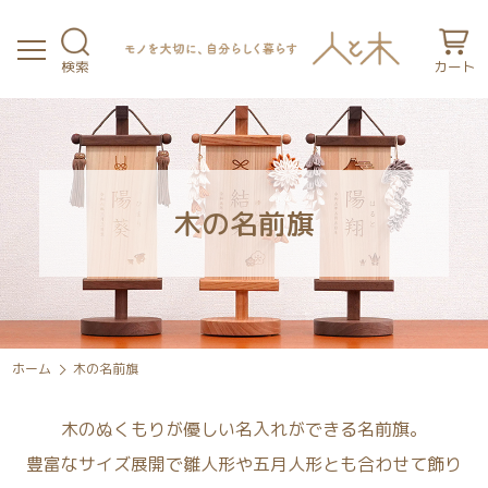
検索
カート
木の名前旗
ホーム
木の名前旗
木のぬくもりが優しい名入れができる名前旗。
豊富なサイズ展開で雛人形や五月人形とも合わせて飾り