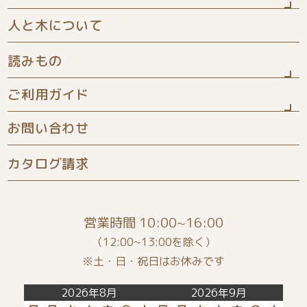
人と木について
ひな人形
読みもの
五月人形
ご利用ガイド
お知らせ
きせつ飾り
お問い合わせ
よくある質問
商品について
家具シリーズ
カタログ請求
配送について
お客様の声
木の名前旗
保証について
絵本コラム
命名書
営業時間 10:00~16:00
ギフトラッピング
ぬりえ
木のおもちゃ
（12:00~13:00を除く）
※土・日・祝日はお休みです
カラーサンプル
店長のたわごと
タペストリー
2026年8月
2026年9月