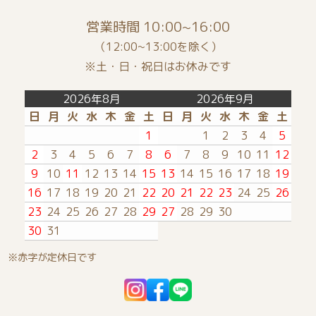
絵本コラム
命名書
営業時間 10:00~16:00
ギフトラッピング
ぬりえ
木のおもちゃ
（12:00~13:00を除く）
※土・日・祝日はお休みです
カラーサンプル
店長のたわごと
タペストリー
2026年8月
2026年9月
日
月
火
水
木
金
土
日
月
火
水
木
金
土
1
1
2
3
4
5
2
3
4
5
6
7
8
6
7
8
9
10
11
12
9
10
11
12
13
14
15
13
14
15
16
17
18
19
16
17
18
19
20
21
22
20
21
22
23
24
25
26
23
24
25
26
27
28
29
27
28
29
30
30
31
※赤字が定休日です