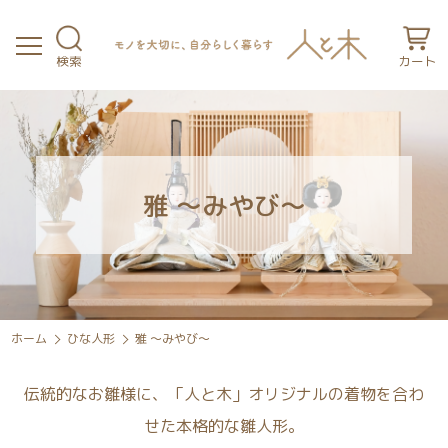
検索
カート
雅 ～みやび～
ホーム
ひな人形
雅 ～みやび～
伝統的なお雛様に、「人と木」オリジナルの着物を合わ
せた本格的な雛人形。