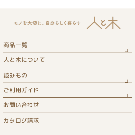
商品一覧
人と木について
ひな人形
読みもの
五月人形
ご利用ガイド
お知らせ
きせつ飾り
お問い合わせ
よくある質問
商品について
家具シリーズ
カタログ請求
配送について
お客様の声
木の名前旗
保証について