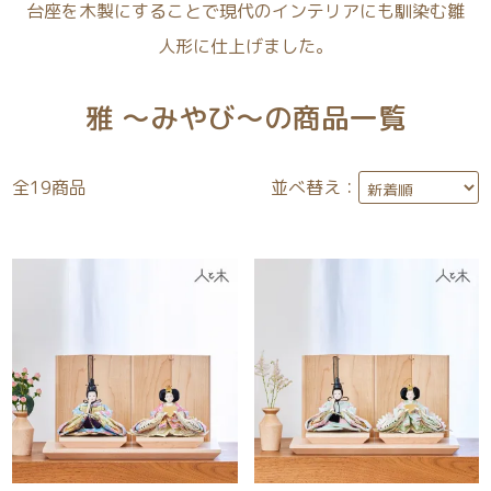
台座を木製にすることで現代のインテリアにも馴染む雛
人形に仕上げました。
雅 ～みやび～の商品一覧
全
19
商品
並べ替え：