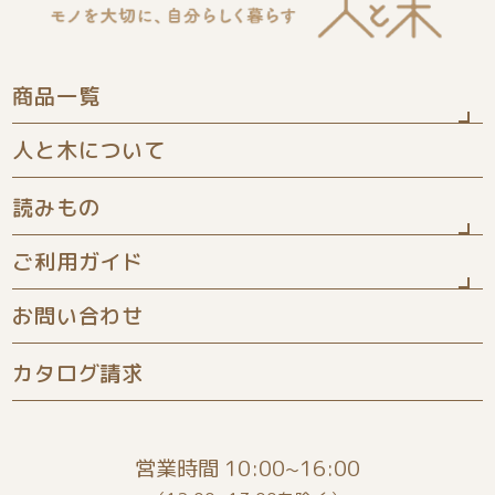
商品一覧
人と木について
ひな人形
読みもの
五月人形
ご利用ガイド
お知らせ
きせつ飾り
お問い合わせ
よくある質問
商品について
家具シリーズ
カタログ請求
配送について
お客様の声
木の名前旗
保証について
絵本コラム
命名書
営業時間 10:00~16:00
ギフトラッピング
ぬりえ
木のおもちゃ