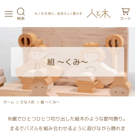
検索
カート
組 ～くみ～
ホーム
ひな人形
組 ～くみ～
糸鋸でひとつひとつ切り出した組木のような節句飾り。
まるでパズルを組み合わせるように遊びながら飾れま