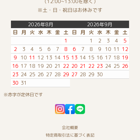
（12:00~13:00を除く）
※土・日・祝日はお休みです
カラーサンプル
店長のたわごと
タペストリー
2026年8月
2026年9月
日
月
火
水
木
金
土
日
月
火
水
木
金
土
1
1
2
3
4
5
2
3
4
5
6
7
8
6
7
8
9
10
11
12
9
10
11
12
13
14
15
13
14
15
16
17
18
19
16
17
18
19
20
21
22
20
21
22
23
24
25
26
23
24
25
26
27
28
29
27
28
29
30
30
31
※赤字が定休日です
会社概要
特定商取引法に基づく表記